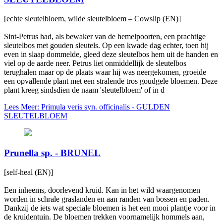
[echte sleutelbloem, wilde sleutelbloem – Cowslip (EN)]
Sint-Petrus had, als bewaker van de hemelpoorten, een prachtige
sleutelbos met gouden sleutels. Op een kwade dag echter, toen hij
even in slaap dommelde, gleed deze sleutelbos hem uit de handen en
viel op de aarde neer. Petrus liet onmiddellijk de sleutelbos
terughalen maar op de plaats waar hij was neergekomen, groeide
een opvallende plant met een stralende tros goudgele bloemen. Deze
plant kreeg sindsdien de naam 'sleutelbloem' of in d
Lees Meer: Primula veris syn. officinalis - GULDEN
SLEUTELBLOEM
Prunella sp. - BRUNEL
[self-heal (EN)]
Een inheems, doorlevend kruid. Kan in het wild waargenomen
worden in schrale graslanden en aan randen van bossen en paden.
Dankzij de iets wat speciale bloemen is het een mooi plantje voor in
de kruidentuin. De bloemen trekken voornamelijk hommels aan,