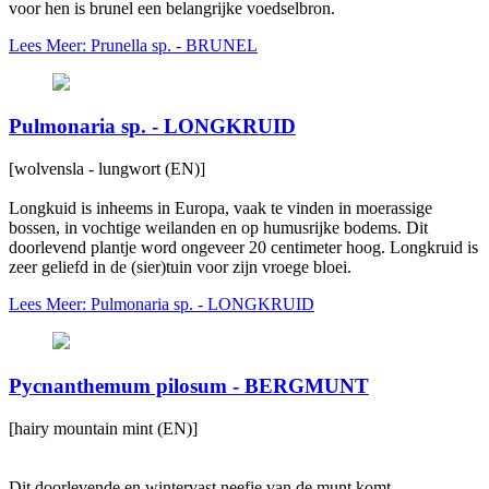
voor hen is brunel een belangrijke voedselbron.
Lees Meer: Prunella sp. - BRUNEL
Pulmonaria sp. - LONGKRUID
[wolvensla - lungwort (EN)]
Longkuid is inheems in Europa, vaak te vinden in moerassige
bossen, in vochtige weilanden en op humusrijke bodems. Dit
doorlevend plantje word ongeveer 20 centimeter hoog. Longkruid is
zeer geliefd in de (sier)tuin voor zijn vroege bloei.
Lees Meer: Pulmonaria sp. - LONGKRUID
Pycnanthemum pilosum - BERGMUNT
[hairy mountain mint (EN)]
Dit doorlevende en wintervast neefje van de munt komt