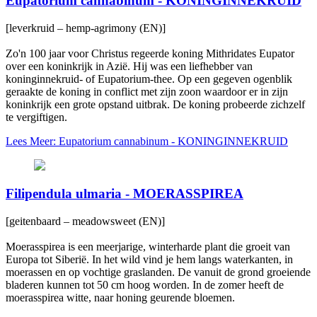
Eupatorium cannabinum - KONINGINNEKRUID
[leverkruid – hemp-agrimony (EN)]
Zo'n 100 jaar voor Christus regeerde koning Mithridates Eupator
over een koninkrijk in Azië. Hij was een liefhebber van
koninginnekruid- of Eupatorium-thee. Op een gegeven ogenblik
geraakte de koning in conflict met zijn zoon waardoor er in zijn
koninkrijk een grote opstand uitbrak. De koning probeerde zichzelf
te vergiftigen.
Lees Meer: Eupatorium cannabinum - KONINGINNEKRUID
Filipendula ulmaria - MOERASSPIREA
[geitenbaard – meadowsweet (EN)]
Moerasspirea is een meerjarige, winterharde plant die groeit van
Europa tot Siberië. In het wild vind je hem langs waterkanten, in
moerassen en op vochtige graslanden. De vanuit de grond groeiende
bladeren kunnen tot 50 cm hoog worden. In de zomer heeft de
moerasspirea witte, naar honing geurende bloemen.