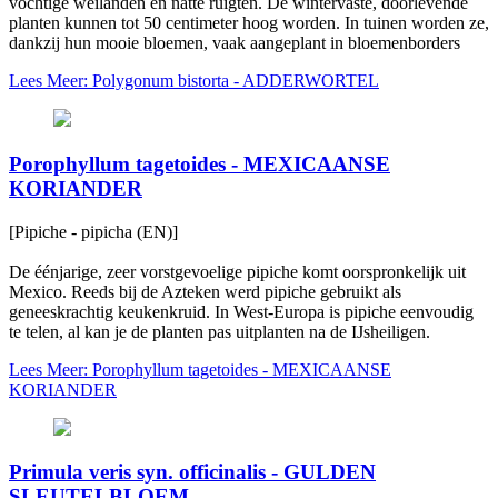
vochtige weilanden en natte ruigten. De wintervaste, doorlevende
planten kunnen tot 50 centimeter hoog worden. In tuinen worden ze,
dankzij hun mooie bloemen, vaak aangeplant in bloemenborders
Lees Meer: Polygonum bistorta - ADDERWORTEL
Porophyllum tagetoides - MEXICAANSE
KORIANDER
[Pipiche - pipicha (EN)]
De éénjarige, zeer vorstgevoelige pipiche komt oorspronkelijk uit
Mexico. Reeds bij de Azteken werd pipiche gebruikt als
geneeskrachtig keukenkruid. In West-Europa is pipiche eenvoudig
te telen, al kan je de planten pas uitplanten na de IJsheiligen.
Lees Meer: Porophyllum tagetoides - MEXICAANSE
KORIANDER
Primula veris syn. officinalis - GULDEN
SLEUTELBLOEM