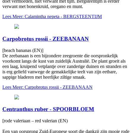
doet vermoeden, niet verwant met tijm. Bergsteentijm is eerder
verwant met bonenkruid, oregano en munt.
Lees Meer: Calamintha nepeta - BERGSTEENTIJM
Carpobrotus rossii - ZEEBANAAN
[beach bananas (EN)]
De zeebanaan is een bijzondere zeegroente die oorspronkelijk
voorkomt langs de kust van zuidelijk Australië. De plant groeit als
een laag, kruipend vetplantje over zanderige duinen en stranden en
is erg geliefd vanwege de gemakkelijke teelt van zijn eetbare,
sappige bladeren met heerlijke ziltige smaak.
Lees Meer: Carpobrotus rossii - ZEEBANAAN
Centranthus ruber - SPOORBLOEM
[rode valeriaan – red valerian (EN)
Een van oorsprong Zuid-Europese soort die dankzij zijn mooie rode