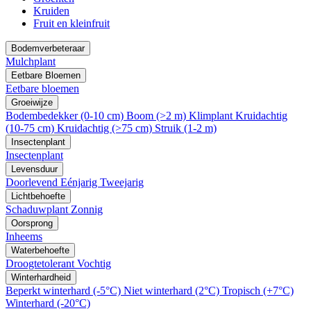
Kruiden
Fruit en kleinfruit
Bodemverbeteraar
Mulchplant
Eetbare Bloemen
Eetbare bloemen
Groeiwijze
Bodembedekker (0-10 cm)
Boom (>2 m)
Klimplant
Kruidachtig
(10-75 cm)
Kruidachtig (>75 cm)
Struik (1-2 m)
Insectenplant
Insectenplant
Levensduur
Doorlevend
Eénjarig
Tweejarig
Lichtbehoefte
Schaduwplant
Zonnig
Oorsprong
Inheems
Waterbehoefte
Droogtetolerant
Vochtig
Winterhardheid
Beperkt winterhard (-5°C)
Niet winterhard (2°C)
Tropisch (+7°C)
Winterhard (-20°C)