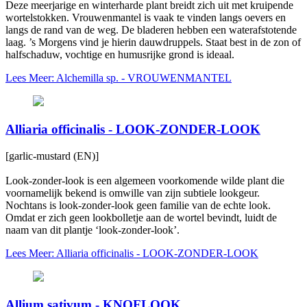
Deze meerjarige en winterharde plant breidt zich uit met kruipende
wortelstokken. Vrouwenmantel is vaak te vinden langs oevers en
langs de rand van de weg. De bladeren hebben een waterafstotende
laag. ’s Morgens vind je hierin dauwdruppels. Staat best in de zon of
halfschaduw, vochtige en humusrijke grond is ideaal.
Lees Meer: Alchemilla sp. - VROUWENMANTEL
Alliaria officinalis - LOOK-ZONDER-LOOK
[garlic-mustard (EN)]
Look-zonder-look is een algemeen voorkomende wilde plant die
voornamelijk bekend is omwille van zijn subtiele lookgeur.
Nochtans is look-zonder-look geen familie van de echte look.
Omdat er zich geen lookbolletje aan de wortel bevindt, luidt de
naam van dit plantje ‘look-zonder-look’.
Lees Meer: Alliaria officinalis - LOOK-ZONDER-LOOK
Allium sativum - KNOFLOOK