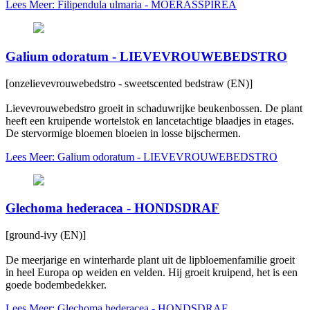
Lees Meer: Filipendula ulmaria - MOERASSPIREA
Galium odoratum - LIEVEVROUWEBEDSTRO
[onzelievevrouwebedstro - sweetscented bedstraw (EN)]
Lievevrouwebedstro groeit in schaduwrijke beukenbossen. De plant
heeft een kruipende wortelstok en lancetachtige blaadjes in etages.
De stervormige bloemen bloeien in losse bijschermen.
Lees Meer: Galium odoratum - LIEVEVROUWEBEDSTRO
Glechoma hederacea - HONDSDRAF
[ground-ivy (EN)]
De meerjarige en winterharde plant uit de lipbloemenfamilie groeit
in heel Europa op weiden en velden. Hij groeit kruipend, het is een
goede bodembedekker.
Lees Meer: Glechoma hederacea - HONDSDRAF