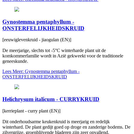
Gynostemma pentaphyllum -
ONSTERFELIJKHEIDSKRUID
[eeuwiglevenkruid - jiaogulan (EN)]
De meerjarige, slechts tot -5°C winterharde plant uit de
komkommerfamilie wordt in Azië gekweekt voor de traditionele
geneeskunde.
Lees Meer: Gynostemma pentaphyllum -
ONSTERFELIJKHEIDSKRUID
Helichrysum italicum - CURRYKRUID
[kerrieplant - curry plant (EN)]
Dit onderhoudsarme keukenkruid is meerjarig en redelijk
winterhard. De plant gedijt goed op droge en zanderige bodems. De
zilvergrijze, groenblijvende bladeren zijn zeer opvallend.